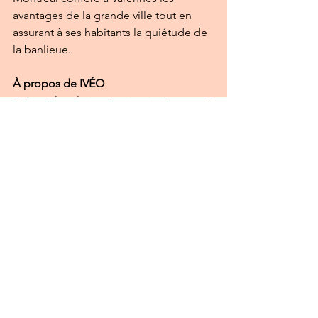
avantages de la grande ville tout en 
assurant à ses habitants la quiétude de 
la banlieue.
À propos de IVÉO
Grâce à la relation étroite tissée avec 22 
villes et leurs partenaires territoriaux, 
IVÉO offre une plateforme 
d'expérimentation unique pour valider 
des nouvelles solutions de mobilité 
dans le contexte particulier des villes 
petites et moyennes. Tous les projets 
menés par IVÉO ont pour objectifs 
d'améliorer la fluidité des transports, de 
baisser l'empreinte environnementale 
des déplacements, et/ou 
d'augmenter la sécurité des véhicules 
ou des individus.