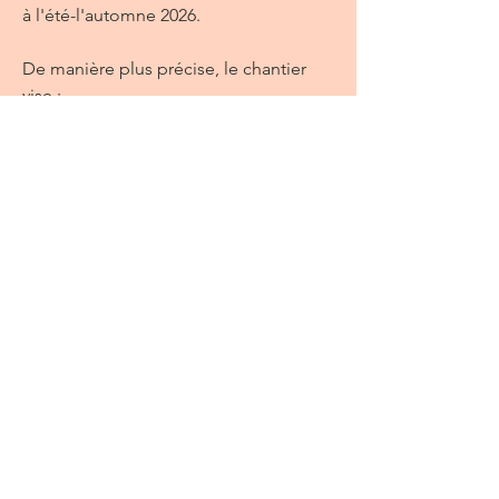
à l'été-l'automne 2026.
De manière plus précise, le chantier
vise :
La réfection des égouts pluvial et
sanitaire;
Le remplacement des conduites
d’aqueduc et de leurs branchements
jusqu’à l’emprise municipale;
L’ajout d’un branchement pluvial à
chaque résidence
La reconstruction complète de la
structure de chaussée et du pavage;
La reconstruction des bordures;
La réfection des aménagements
paysagers.
Candiac Vision 2033